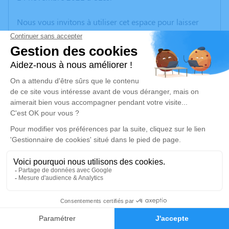
Nous vous invitons à utiliser cet espace pour laisser
vos condoléances, partager des photos souvenirs, une
anecdote ou exprimer vos pensées à travers des
poèmes ou des textes. Cet endroit est un lieu
d'expression dédié à honorer la mémoire d’Alain
PUPIL.
Un service de plantation d’arbre hommage est
disponible ici
.
Je rends hommage
Cérémonie religieuse
mercredi 17 novembre 2021 à 15h00
10
Temple d'Uzès
6 Avenue de la Libération
Faire-part
Hommages
30700 Uzès