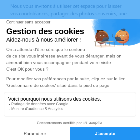
Nous vous invitons à utiliser cet espace pour laisser
vos condoléances, partager des photos souvenirs, une
anecdote ou exprimer vos pensées à travers des
poèmes ou des textes. Cet endroit est un lieu
d'expression dédié à honorer la mémoire d’Antoinette
RAKOTOARIVO.
Un service de plantation d’arbre hommage est
disponible ici
.
Je rends hommage
Inhumation
mercredi 09 août 2023 à 15h00
Cimetière Parisien de Saint-Ouen
1
69 Avenue Michelet
93400 Saint-Ouen
Faire-part
Hommages