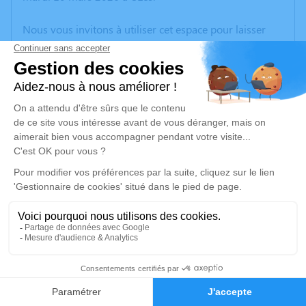
Nous vous invitons à utiliser cet espace pour laisser
vos condoléances, partager des photos souvenirs, une
anecdote ou exprimer vos pensées à travers des
poèmes ou des textes. Cet endroit est un lieu
d'expression dédié à honorer la mémoire d’Arlette
QUÉFÉLEC.
Un service de plantation d’arbre hommage est
disponible ici
.
Je rends hommage
Crémation
samedi 14 mars 2026 à 11h00
6
Crematorium de Beaucaire
Chemin Exploitation Enclos Argent
Faire-part
Hommages
30300 Beaucaire