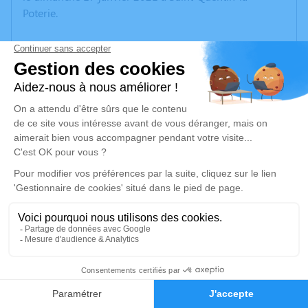
Poterie.
Nous vous invitons à utiliser cet espace pour laisser
vos condoléances, partager des photos souvenirs, une
anecdote ou exprimer vos pensées à travers des
poèmes ou des textes. Cet endroit est un lieu
d'expression dédié à honorer la mémoire de
Bernadette TASTAVIN.
Un service de plantation d’arbre hommage est
disponible ici
.
Je rends hommage
Cérémonie religieuse
7
jeudi 21 janvier 2021 à 11h00
Église Madone de Saint-Quentin-la-Poterie
Faire-part
Hommages
30700 Saint-Quentin-la-Poterie