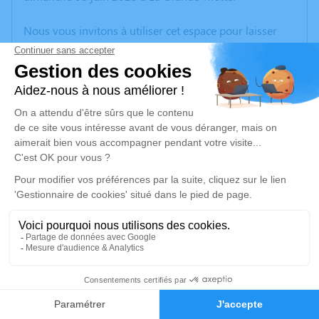
Nous vous invitons à utiliser cet espace pour laisser
vos condoléances, partager des photos souvenirs, une
anecdote ou exprimer vos pensées à travers des
poèmes ou des textes. Cet endroit est un lieu
d'expression dédié à honorer la mémoire de Denis
FERRÉ.
Un service de plantation d’arbre hommage est
disponible ici
.
Je rends hommage
Crémation
jeudi 12 juin 2025 à 10h00
1
Crématorium de Nimes - Gard de Nîmes
490 Rue Max Chabaud
Faire-part
Hommages
30000 Nîmes