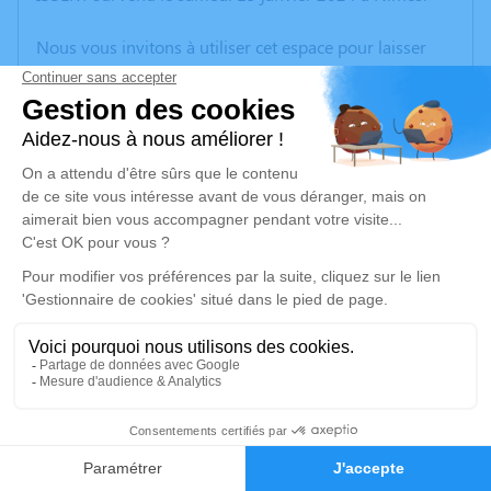
Nous vous invitons à utiliser cet espace pour laisser
vos condoléances, partager des photos souvenirs, une
anecdote ou exprimer vos pensées à travers des
poèmes ou des textes. Cet endroit est un lieu
d'expression dédié à honorer la mémoire de
Dominique René Bernard ISSERT.
Un service de plantation d’arbre hommage est
disponible ici
.
Je rends hommage
Cérémonie religieuse
jeudi 18 janvier 2024 à 11h00
13
Cathédrale Saint Théodorit d'Uzès
Place de l'Evêché
Faire-part
Hommages
30700 Uzès