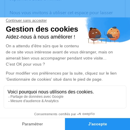
Nous vous invitons à utiliser cet espace pour laisser
vos condoléances, partager des photos souvenirs, une
anecdote ou exprimer vos pensées à travers des
poèmes ou des textes. Cet endroit est un lieu
d'expression dédié à honorer la mémoire d’Elie
MARCEL.
Un service de plantation d’arbre hommage est
disponible ici
.
Je rends hommage
Cérémonie civile
mercredi 01 octobre 2025 à 10h30
29
Cimetière de La Grand-Combe
30110 La Grand-Combe
Faire-part
Hommages