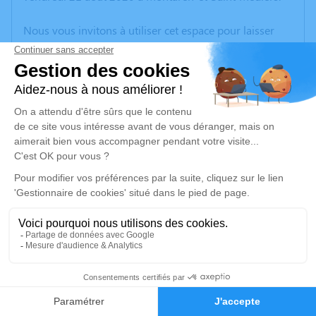
Nous vous invitons à utiliser cet espace pour laisser
vos condoléances, partager des photos souvenirs, une
anecdote ou exprimer vos pensées à travers des
poèmes ou des textes. Cet endroit est un lieu
d'expression dédié à honorer la mémoire de Francisco
NABAIS.
Un service de plantation d’arbre hommage est
disponible ici
.
Je rends hommage
Cérémonie religieuse
mardi 25 août 2020 à 09h30
7
Église Saint André et Saint Médiers de Montaren-
et-Saint-Médiers
Faire-part
Hommages
30700 Montaren-et-Saint-Médiers