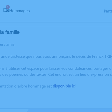
6
Part
Hommages
a famille
hers amis,
grande tristesse que nous vous annonçons le décès de Franck TRI
ns à utiliser cet espace pour laisser vos condoléances, partager
s des poèmes ou des textes. Cet endroit est un lieu d'expressio
lantation d’arbre hommage est
disponible ici
.