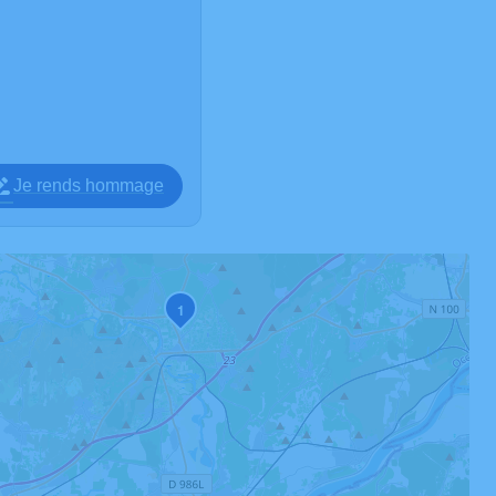
Je rends hommage
1