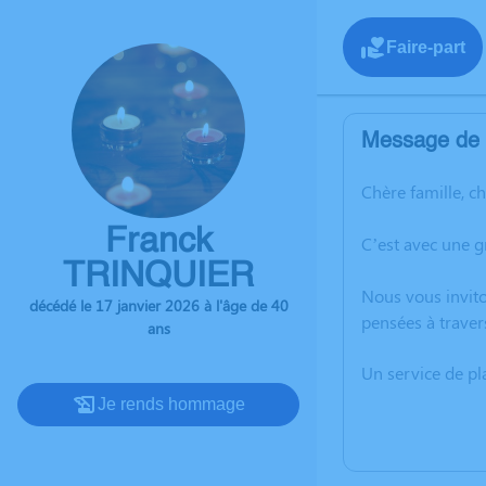
Faire-part
Message de l
Chère famille, c
Franck
C’est avec une 
TRINQUIER
Nous vous invito
décédé le 17 janvier 2026 à l'âge de 40
pensées à traver
ans
Un service de p
Je rends hommage