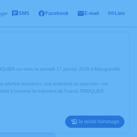
ager
SMS
Facebook
E-mail
Lien
NQUIER survenu le samedi 17 janvier 2026 à Macqueville.
 des photos souvenirs, une anecdote ou exprimer vos
n dédié à honorer la mémoire de Franck TRINQUIER.
Je rends hommage