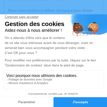
Nous vous invitons à utiliser cet espace pour laisser
vos condoléances, partager des photos souvenirs, une
anecdote ou exprimer vos pensées à travers des
poèmes ou des textes. Cet endroit est un lieu
d'expression dédié à honorer la mémoire de Gislhaine
DURIEU.
Un service de plantation d’arbre hommage est
disponible ici
.
Je rends hommage
Cérémonie civile
mercredi 08 avril 2026 à 15h30
24
Cimetière de Tamaris d'Alès
Rue du Docteur Coulet Alès
Faire-part
Hommages
30100 Alès