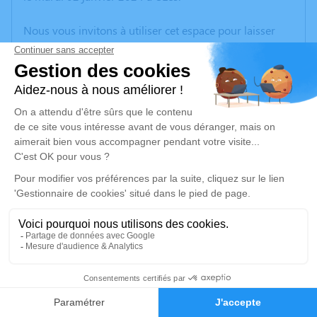
Nous vous invitons à utiliser cet espace pour laisser
vos condoléances, partager des photos souvenirs, une
anecdote ou exprimer vos pensées à travers des
poèmes ou des textes. Cet endroit est un lieu
d'expression dédié à honorer la mémoire de Jacqueline
JOURDAN.
Un service de plantation d’arbre hommage est
disponible ici
.
Je rends hommage
Cérémonie religieuse
vendredi 05 janvier 2024 à 15h00
26
Temple d'Uzès
Avenue de la Libération
Faire-part
Hommages
30700 Uzès