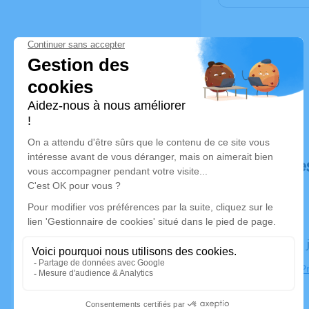
Déroulé de
Le lundi 08
Cimetière P