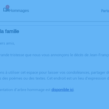
1
Part
Hommages
a famille
hers amis,
rande tristesse que nous vous annonçons le décès de Jean-Franç
ns à utiliser cet espace pour laisser vos condoléances, partager
s des poèmes ou des textes. Cet endroit est un lieu d'expressio
lantation d’arbre hommage est
disponible ici
.