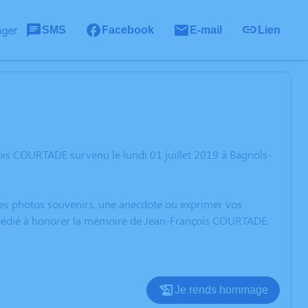
ager
SMS
Facebook
E-mail
Lien
ois COURTADE survenu le lundi 01 juillet 2019 à Bagnols-
 des photos souvenirs, une anecdote ou exprimer vos
n dédié à honorer la mémoire de Jean-François COURTADE.
Je rends hommage