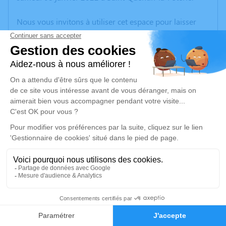
Nous vous invitons à utiliser cet espace pour laisser
vos condoléances, partager des photos souvenirs, une
anecdote ou exprimer vos pensées à travers des
poèmes ou des textes. Cet endroit est un lieu
d'expression dédié à honorer la mémoire de Jean-Roch
DUMAS.
Un service de plantation d’arbre hommage est
disponible ici
.
Je rends hommage
Crémation
samedi 15 janvier 2022 à 12h00
22
Crématorium de Nimes - Gard de Nîmes
490 Rue Max Chabaud
Faire-part
Hommages
30000 Nîmes