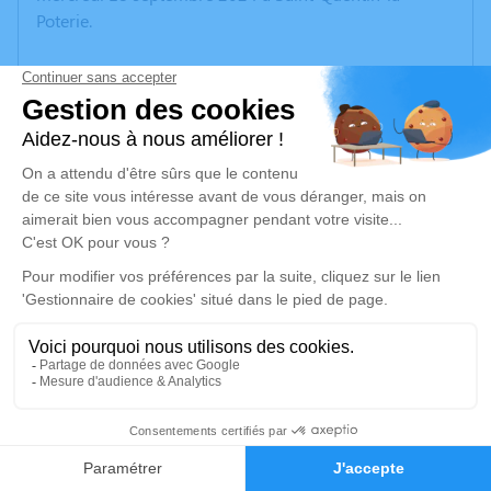
Poterie.
Nous vous invitons à utiliser cet espace pour laisser
vos condoléances, partager des photos souvenirs, une
anecdote ou exprimer vos pensées à travers des
poèmes ou des textes. Cet endroit est un lieu
d'expression dédié à honorer la mémoire de Jeanine
PROSPER.
Un service de plantation d’arbre hommage est
disponible ici
.
Je rends hommage
Inhumation
3
samedi 21 septembre 2024 à 10h30
Cimetière de Saint-Quentin-la-Poterie
Faire-part
Hommages
Route de Saint Victor