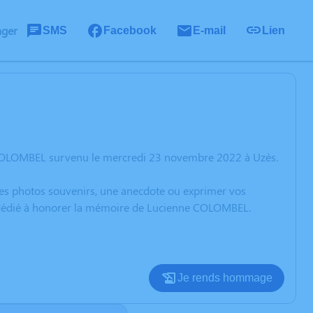
ager
SMS
Facebook
E-mail
Lien
 COLOMBEL survenu le mercredi 23 novembre 2022 à Uzès.
 des photos souvenirs, une anecdote ou exprimer vos
on dédié à honorer la mémoire de Lucienne COLOMBEL.
Je rends hommage