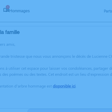
1
Part
Hommages
a famille
hers amis,
grande tristesse que nous vous annonçons le décès de Lucienne
ns à utiliser cet espace pour laisser vos condoléances, partager
s des poèmes ou des textes. Cet endroit est un lieu d'expressi
lantation d’arbre hommage est
disponible ici
.