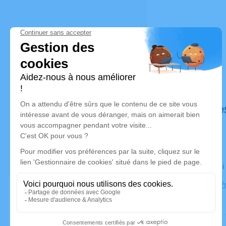
Déroulé de
Le vendred
Cimetière P