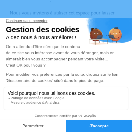
Nous vous invitons à utiliser cet espace pour laisser
vos condoléances, partager des photos souvenirs, une
anecdote ou exprimer vos pensées à travers des
poèmes ou des textes. Cet endroit est un lieu
d'expression dédié à honorer la mémoire de Lucienne
Michelle DUMONT.
Un service de plantation d’arbre hommage est
disponible ici
.
Je rends hommage
Cérémonie religieuse
jeudi 13 juin 2024 à 11h00
2
Cathédrale Saint Théodorit d'Uzès
Place de l'Evêché
Faire-part
Hommages
30700 Uzès