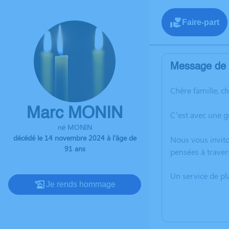
Faire-part
Message de l
Chère famille, c
Marc MONIN
C’est avec une 
né MONIN
décédé le 14 novembre 2024 à l'âge de
Nous vous invito
91 ans
pensées à traver
Un service de p
Je rends hommage