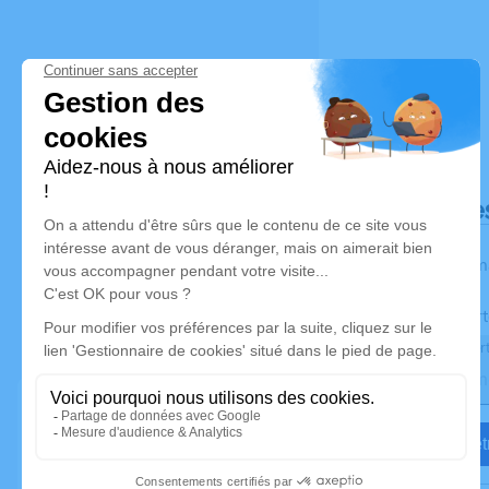
Déroulé de
Les inform
Activez une aler
Recevoir une aler
Je veux êtr