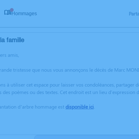
Part
Hommages
0
a famille
hers amis,
grande tristesse que nous vous annonçons le décès de Marc MON
ns à utiliser cet espace pour laisser vos condoléances, partager
s des poèmes ou des textes. Cet endroit est un lieu d'expressio
lantation d’arbre hommage est
disponible ici
.