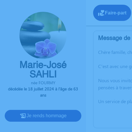
Faire-part
Message de l
Chère famille, c
Marie-José
C’est avec une g
SAHLI
Nous vous invito
née FOURMY
pensées à traver
décédée le 18 juillet 2024 à l'âge de 63
ans
Un service de p
Je rends hommage