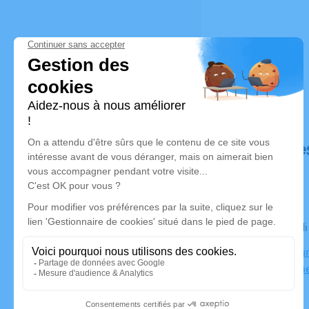
Déroulé de
Le mercredi
Crématoriu
30000 Nîm