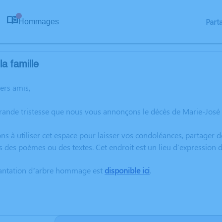
Part
Hommages
0
a famille
hers amis,
rande tristesse que nous vous annonçons le décès de Marie-José S
ns à utiliser cet espace pour laisser vos condoléances, partager
s des poèmes ou des textes. Cet endroit est un lieu d'expression
lantation d’arbre hommage est
disponible ici
.