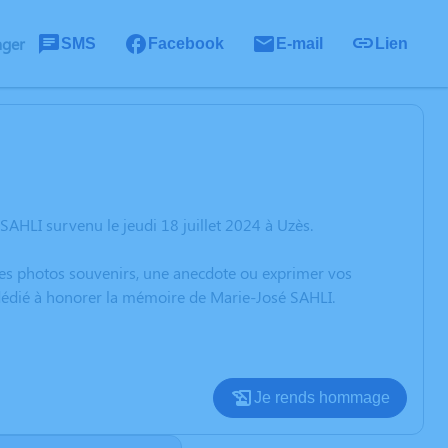
ager
SMS
Facebook
E-mail
Lien
AHLI survenu le jeudi 18 juillet 2024 à Uzès.
 des photos souvenirs, une anecdote ou exprimer vos
 dédié à honorer la mémoire de Marie-José SAHLI.
Je rends hommage