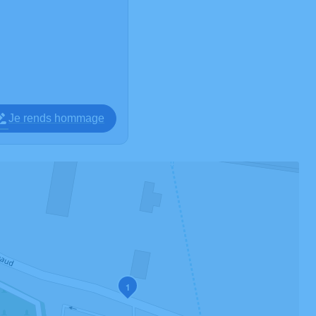
Je rends hommage
1