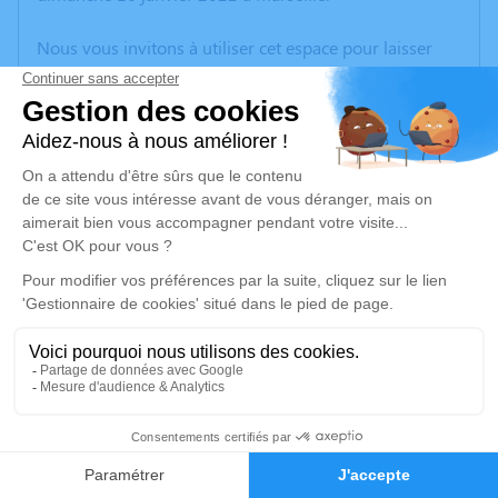
Nous vous invitons à utiliser cet espace pour laisser
vos condoléances, partager des photos souvenirs, une
anecdote ou exprimer vos pensées à travers des
poèmes ou des textes. Cet endroit est un lieu
d'expression dédié à honorer la mémoire de Marilou
MARREL.
Un service de plantation d’arbre hommage est
disponible ici
.
Je rends hommage
Cérémonie civile
samedi 22 janvier 2022 à 11h00
58
Cimetière Communal de Serviers-et-Labaume
Route d'Aubussargues
Faire-part
Hommages
30700 Serviers-et-Labaume