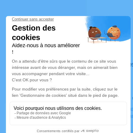
Déroulé de
Le lundi 0
Crématoriu
30000 Nîm