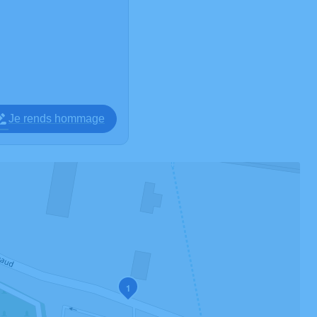
Je rends hommage
1