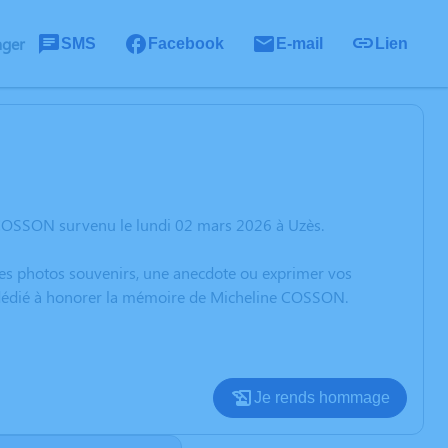
ager
SMS
Facebook
E-mail
Lien
 COSSON survenu le lundi 02 mars 2026 à Uzès.
 des photos souvenirs, une anecdote ou exprimer vos
n dédié à honorer la mémoire de Micheline COSSON.
Je rends hommage