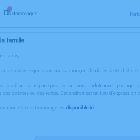
6
Part
Hommages
a famille
hers amis,
grande tristesse que nous vous annonçons le décès de Micheline
ns à utiliser cet espace pour laisser vos condoléances, partager
s des poèmes ou des textes. Cet endroit est un lieu d'expressio
lantation d’arbre hommage est
disponible ici
.