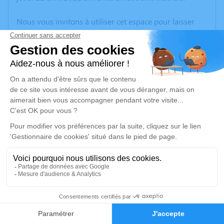
Nous vous invitons à utiliser cet espace pour laisser
vos condoléances, partager des photos souvenirs, une
anecdote ou exprimer vos pensées à travers des
poèmes ou des textes. Cet endroit est un lieu
d'expression dédié à honorer la mémoire de Paule
TOQUEBIOL.
Un service de plantation d’arbre hommage est
disponible ici
.
Je rends hommage
Cérémonie religieuse
lundi 25 avril 2022 à 10h30
2
Église Saint André et Saint Médiers de Montaren-
et-Saint-Médiers
Faire-part
Hommages
30700 Montaren-et-Saint-Médiers