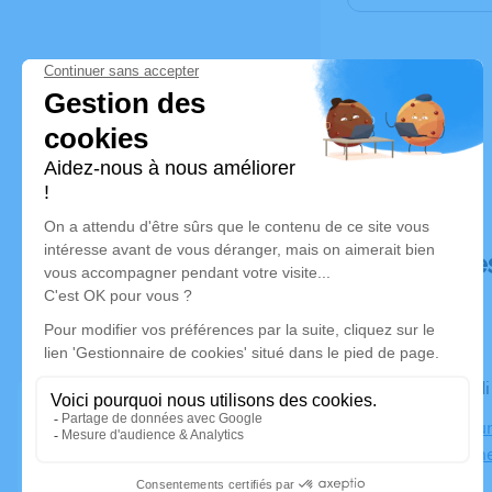
Déroulé de
Le mercred
Crématoriu
30000 Nîm