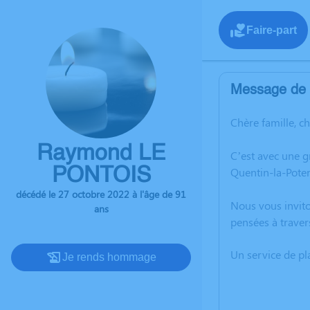
Faire-part
Message de l
Chère famille, c
Raymond LE
C’est avec une 
PONTOIS
Quentin-la-Poter
décédé le 27 octobre 2022 à l'âge de 91
Nous vous invito
ans
pensées à traver
Un service de p
Je rends hommage