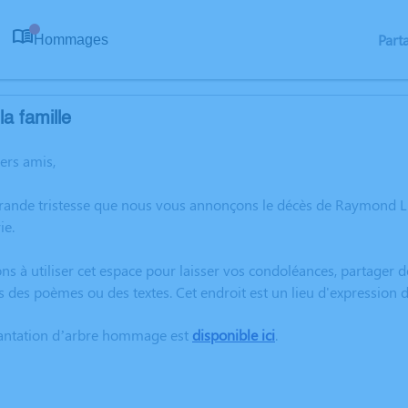
Part
Hommages
0
a famille
hers amis,
grande tristesse que nous vous annonçons le décès de Raymond L
ie.
ns à utiliser cet espace pour laisser vos condoléances, partager
s des poèmes ou des textes. Cet endroit est un lieu d'expressi
lantation d’arbre hommage est
disponible ici
.