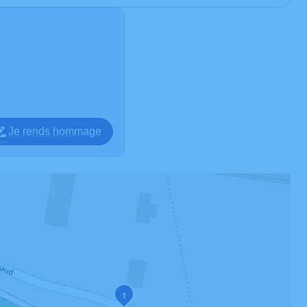
Je rends hommage
1