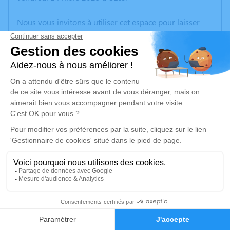
Nous vous invitons à utiliser cet espace pour laisser
vos condoléances, partager des photos souvenirs, une
anecdote ou exprimer vos pensées à travers des
poèmes ou des textes. Cet endroit est un lieu
d'expression dédié à honorer la mémoire de Serge
BULLY.
Un service de plantation d’arbre hommage est
disponible ici
.
Je rends hommage
Cérémonie religieuse
mardi 18 mars 2025 à 15h00
23
Cimetière d'Uzès
Chemin du Peiroulet
Faire-part
Hommages
30700 Uzès