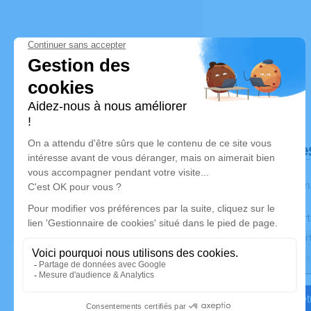
Déroulé de
Les inform
Activez une aler
Recevoir une aler
Je veux êtr