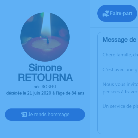
Faire-part
Message de l
Chère famille, c
Simone
C’est avec une 
RETOURNA
Nous vous invito
née ROBERT
pensées à trave
décédée le 21 juin 2020 à l'âge de 84 ans
Un service de p
Je rends hommage