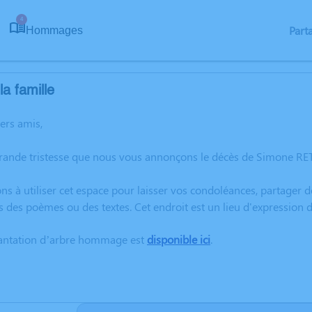
4
Part
Hommages
a famille
hers amis,
grande tristesse que nous vous annonçons le décès de Simone R
ns à utiliser cet espace pour laisser vos condoléances, partager
rs des poèmes ou des textes. Cet endroit est un lieu d'expressi
lantation d’arbre hommage est
disponible ici
.