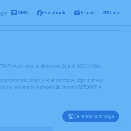
ager
SMS
Facebook
E-mail
Lien
ETOURNA survenu le dimanche 21 juin 2020 à Uzès.
 des photos souvenirs, une anecdote ou exprimer vos
on dédié à honorer la mémoire de Simone RETOURNA.
Je rends hommage