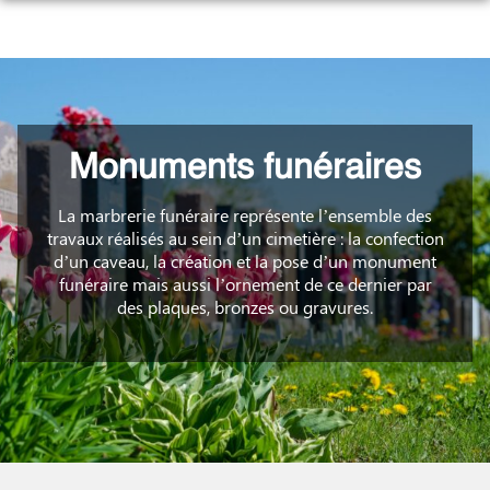
Aller
au
NOS SERVICES
contenu
NOTRE AGENCE
ORGANISER DES OBSÈQUES
ESPACES HOMMAGES
PRÉVOIR SES OBSÈQUES
Monuments funéraires
MONUMENTS FUNÉRAIRES
La marbrerie funéraire représente l’ensemble des
travaux réalisés au sein d’un cimetière : la confection
SERVICES AUX FAMILLES
d’un caveau, la création et la pose d’un monument
funéraire mais aussi l’ornement de ce dernier par
des plaques, bronzes ou gravures.