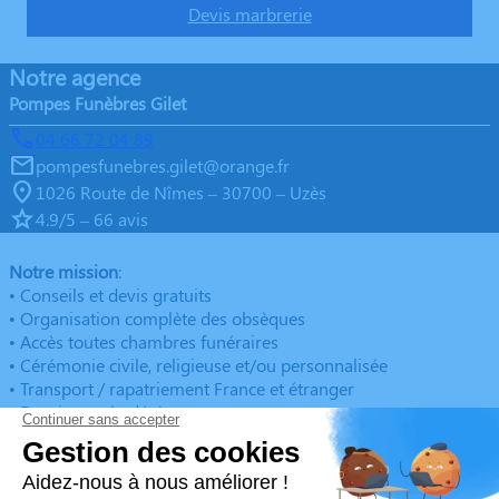
Devis marbrerie
Notre agence
Pompes Funèbres Gilet
04 66 72 04 89
pompesfunebres.gilet@orange.fr
1026 Route de Nîmes – 30700 – Uzès
4.9/5 – 66 avis
Notre mission
:
• Conseils et devis gratuits
• Organisation complète des obsèques
• Accès toutes chambres funéraires
• Cérémonie civile, religieuse et/ou personnalisée
• Transport / rapatriement France et étranger
• Dossier après décès
• Contrat obsèques
• Démarches et formalités administratives