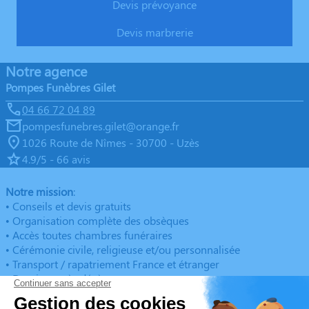
Devis prévoyance
Devis marbrerie
Notre agence
Pompes Funèbres Gilet
04 66 72 04 89
pompesfunebres.gilet@orange.fr
1026 Route de Nîmes - 30700 - Uzès
4.9/5 - 66 avis
Notre mission
:
• Conseils et devis gratuits
• Organisation complète des obsèques
• Accès toutes chambres funéraires
• Cérémonie civile, religieuse et/ou personnalisée
• Transport / rapatriement France et étranger
• Dossier après décès
• Contrat obsèques
• Démarches et formalités administratives