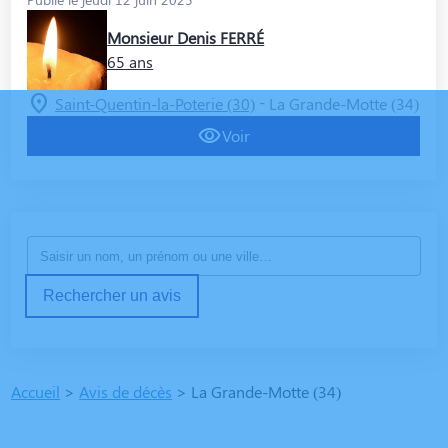
Monsieur Denis FERRÉ
65 ans
-
Saint-Quentin-la-Poterie (30)
La Grande-Motte (34)
Voir
Rechercher un avis
Accueil
>
Avis de décès
>
La Grande-Motte (34)