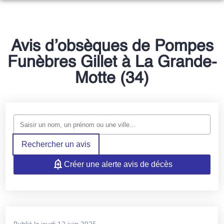
NOS SERVICES
NOTRE AGENCE
ORGANISER DES OBSÈQUES
Avis d’obsèques de Pompes
ESPACES HOMMAGES
Funèbres Gillet à La Grande-
PRÉVOIR SES OBSÈQUES
Motte (34)
MONUMENTS FUNÉRAIRES
SERVICES AUX FAMILLES
Rechercher un avis
Créer une alerte avis de décès
Publié le jeudi 12 juin 2025